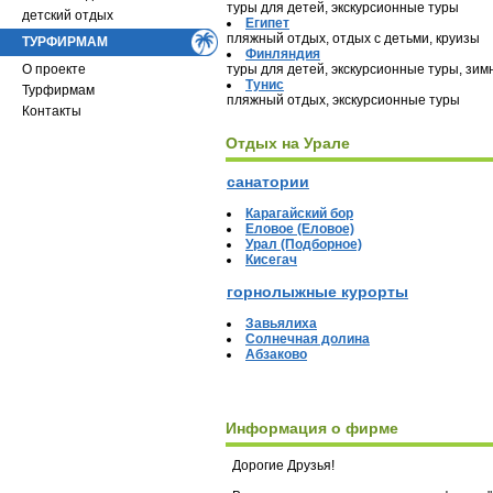
туры для детей, экскурсионные туры
детский отдых
Египет
пляжный отдых, отдых с детьми, круизы
ТУРФИРМАМ
Финляндия
О проекте
туры для детей, экскурсионные туры, зи
Тунис
Турфирмам
пляжный отдых, экскурсионные туры
Контакты
Отдых на Урале
санатории
Карагайский бор
Еловое (Еловое)
Урал (Подборное)
Кисегач
горнолыжные курорты
Завьялиха
Солнечная долина
Абзаково
Информация о фирме
Дорогие Друзья!