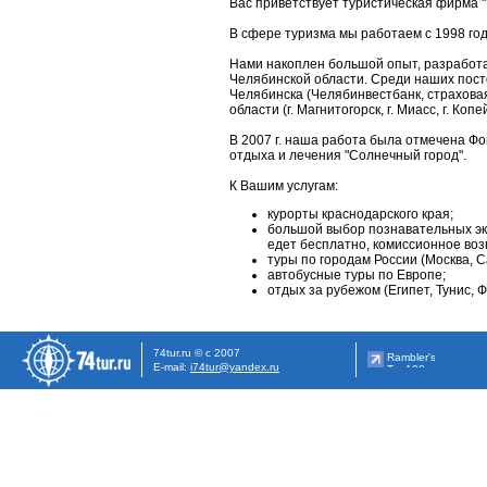
Вас приветствует туристическая фирма "
В сфере туризма мы работаем с 1998 го
Нами накоплен большой опыт, разработ
Челябинской области. Среди наших посто
Челябинска (Челябинвестбанк, страховая
области (г. Магнитогорск, г. Миасс, г. Копейс
В 2007 г. наша работа была отмечена Ф
отдыха и лечения "Солнечный город".
К Вашим услугам:
курорты краснодарского края;
большой выбор познавательных экс
едет бесплатно, комиссионное во
туры по городам России (Москва, С
автобусные туры по Европе;
отдых за рубежом (Египет, Тунис, 
74tur.ru © с 2007
E-mail:
i74tur@yandex.ru