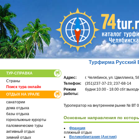
Турфирма Русский В
ТУР-СПРАВКА
Адрес:
г. Челябинск, ул. Цвиллинга, 5
Страны
Телефон:
(351)237-37-23; 237-68-14
Поиск тура онлайн
Режим
будни:10.00 - 18.00
сбт:выход
работы:
ОТДЫХ НА УРАЛЕ
санатории
Туроператор на внутреннем рынке № ВТ 0
дома отдыха
базы отдыха
Основные направления по котор
горнолыжные курорты
паломнические туры
Франция
активный отдых
пляжный отдых
Великобритания (Англия)
зимний отдых