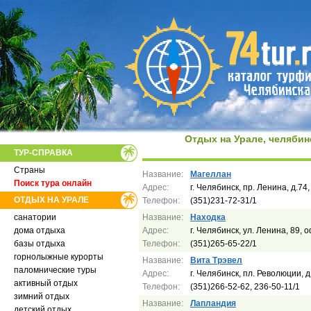
Отдых на Урале, челябин
ТУР-СПРАВКА
Страны
Название:
Магеллан
Поиск тура онлайн
Адрес:
г. Челябинск, пр. Ленина, д.74,
ОТДЫХ НА УРАЛЕ
Телефон:
(351)231-72-31/1
санатории
Название:
Находка
дома отдыха
Адрес:
г. Челябинск, ул. Ленина, 89, 
базы отдыха
Телефон:
(351)265-65-22/1
горнолыжные курорты
Название:
Вита Трэвел
паломнические туры
Адрес:
г. Челябинск, пл. Революции, д
активный отдых
Телефон:
(351)266-52-62, 236-50-11/1
зимний отдых
Название:
Лапландия
детский отдых