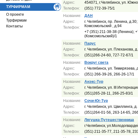
Адрес:
454071, г.Челябинск, ул. Южн
ТУРФИРМАМ
Телефон:
(351) 772-39-75/1
О проекте
Название:
ДАН
Турфирмам
Адрес:
г. Челябинск, пр. Ленина, д.30;
Комсомольский , д.94
Контакты
Телефон:
+7 (351) 211-38-38 (Ленина); +
(Комсомольский)/1
Название:
Парус
Адрес:
г. Челябинск, ул. Плеханова, д
Телефон:
(351)266-24-60, 727-72-67/1
Название:
Вокруг света
Адрес:
г. Челябинск, ул. Тимирязева, 
Телефон:
(351) 266-39-26, 266-26-17/1
Название:
Анэкс-Тур
Адрес:
г. Челябинск, ул. III Интернац
Телефон:
(351)265-28-11, 266-25-83/1
Название:
Сочи-Юг-Тур
Адрес:
г. Челябинск, ул. Цвиллинга, д
Телефон:
(351)264-01-56, 263-14-65, 26
Название:
Лягушка Путешественница
Адрес:
г.Челябинск, ул.Молодогвардей
Телефон:
(351) 211-35-77, 211-35-78, 23