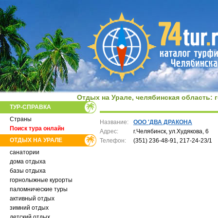
Отдых на Урале, челябинская область:
ТУР-СПРАВКА
Страны
Название:
ООО 'ДВА ДРАКОНА
Поиск тура онлайн
Адрес:
г.Челябинск, ул.Худякова, 6
ОТДЫХ НА УРАЛЕ
Телефон:
(351) 236-48-91, 217-24-23/1
санатории
дома отдыха
базы отдыха
горнолыжные курорты
паломнические туры
активный отдых
зимний отдых
детский отдых