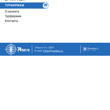
ТУРФИРМАМ
О проекте
Турфирмам
Контакты
74tur.ru © с 2007
E-mail:
i74tur@yandex.ru