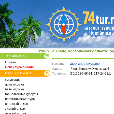
Отдых на Урале, челябинская область:
го
ТУР-СПРАВКА
Страны
Название:
ООО 'ДВА ДРАКОНА
Поиск тура онлайн
Адрес:
г.Челябинск, ул.Худякова, 6
ОТДЫХ НА УРАЛЕ
Телефон:
(351) 236-48-91, 217-24-23/1
санатории
дома отдыха
базы отдыха
горнолыжные курорты
паломнические туры
активный отдых
зимний отдых
детский отдых