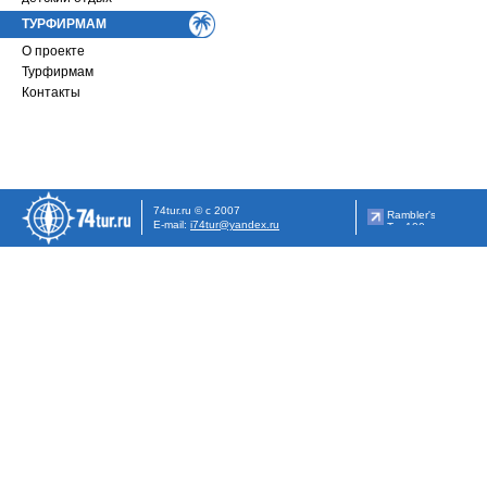
ТУРФИРМАМ
О проекте
Турфирмам
Контакты
74tur.ru © с 2007
E-mail:
i74tur@yandex.ru