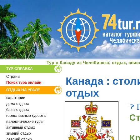
Тур в Канаду из Челябинска: отдых, спи
ТУР-СПРАВКА
Страны
Канада : стол
Поиск тура онлайн
отдых
ОТДЫХ НА УРАЛЕ
санатории
дома отдыха
базы отдыха
Ст
горнолыжные курорты
паломнические туры
активный отдых
зимний отдых
Кр
детский отдых