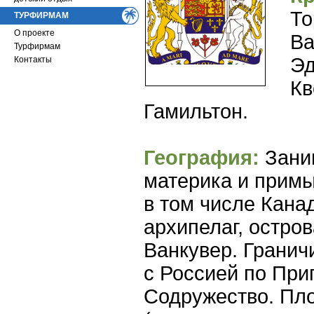
То
ТУРФИРМАМ
О проекте
Ва
Турфирмам
Эд
Контакты
Кв
Гамильтон.
География:
Зани
материка и примы
в том числе Кана
архипелаг, остро
Ванкувер. Гранич
с Россией по При
Содружество. Пло