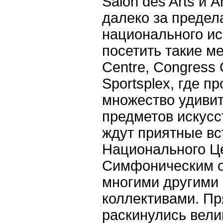
Salon des Arts и A
далеко за преде
национального ис
посетить такие ме
Centre, Congress 
Sportsplex, где п
множество удиви
предметов искусс
ждут приятные вс
Национального Це
Симфоническим о
многими другими
коллективами. Пр
раскинулись вел