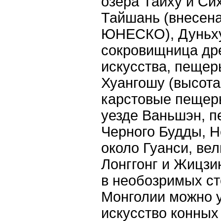
озера Тайху и Си
Тайшань (внесена
ЮНЕСКО), Дуньху
сокровищница дре
искусства, пещер
Хуангошу (высота 
карстовые пещеры
уезде Ваньшэн, 
Черного Будды, Н
около Гуанси, в
Лонггонг и Жицзи
в необозримых с
Монголии можно 
искусство конных