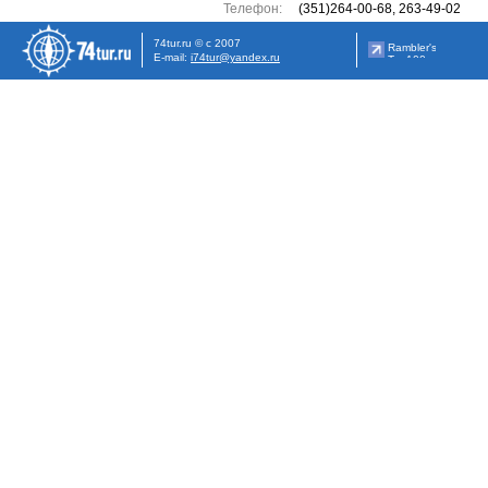
Телефон:
(351)264-00-68, 263-49-02
74tur.ru © с 2007
E-mail:
i74tur@yandex.ru