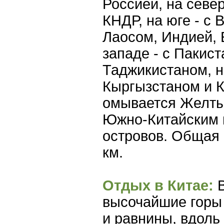
Россией, на север
КНДР, на юге - с
Лаосом, Индией, 
западе - с Пакис
Таджикистаном, н
Кыргызстаном и К
омывается Желтым
Южно-Китайским 
островов. Общая 
км.
Отдых в Китае:
В
высочайшие горы 
и равнины, вдоль