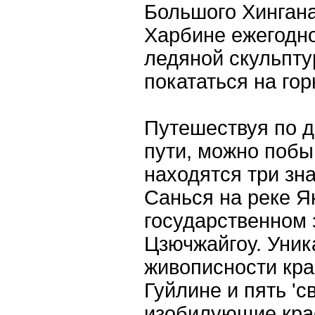
Большого Хингана
Харбине ежегодн
ледяной скульпт
покататься на го
Путешествуя по 
пути, можно побы
находятся три зн
Санься на реке Я
государственном 
Цзючжайгоу. Уник
живописности кра
Гуйлине и пять 'с
изобилующие кра