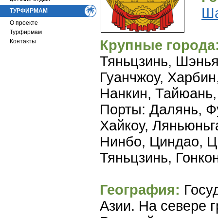
Ш
ТУРФИРМАМ
О проекте
Турфирмам
Крупные города
Контакты
Тяньцзинь, Шэнья
Гуанчжоу, Харбин
Нанкин, Тайюань,
Порты: Далянь, Ф
Хайкоу, Ляньюньг
Нинбо, Циндао, Ц
Тяньцзинь, Гонкон
География:
Госуд
Азии. На севере 