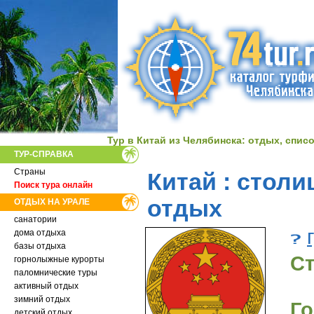
Тур в Китай из Челябинска: отдых, спис
ТУР-СПРАВКА
Страны
Китай : столи
Поиск тура онлайн
отдых
ОТДЫХ НА УРАЛЕ
санатории
дома отдыха
базы отдыха
Ст
горнолыжные курорты
паломнические туры
активный отдых
зимний отдых
Го
детский отдых