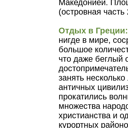
Македонией. Площ
(островная часть 2
Отдых в Греции:
нигде в мире, со
большое количест
что даже беглый 
достопримечател
занять несколько 
античных цивилиз
прокатились вол
множества народо
христианства и о
курортных районо