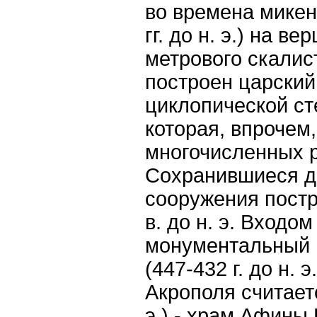
во времена микен
гг. до н. э.) на в
метрового скалис
построен царский
циклопической сте
которая, впрочем,
многочисленных 
Сохранившиеся д
сооружения постр
в. до н. э. Входо
монументальный 
(447-432 г. до н. 
Акрополя считает
э.) - храм Афин