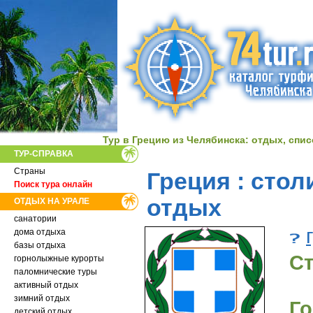
Тур в Грецию из Челябинска: отдых, спи
ТУР-СПРАВКА
Страны
Греция : стол
Поиск тура онлайн
отдых
ОТДЫХ НА УРАЛЕ
санатории
дома отдыха
базы отдыха
Ст
горнолыжные курорты
паломнические туры
активный отдых
зимний отдых
Го
детский отдых