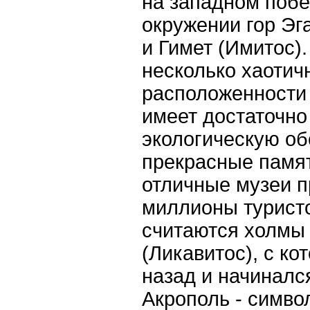
на западном побе
окружении гор Эг
и Гимет (Имитос)
несколько хаотичн
расположенности 
имеет достаточн
экологическую обс
прекрасные памя
отличные музеи 
миллионы турист
считаются холмы 
(Ликавитос), с ко
назад и начиналс
Акрополь - симво