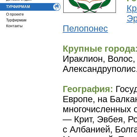
Кр
ТУРФИРМАМ
О проекте
Эр
Турфирмам
Пелопонес
Контакты
Крупные города
Ираклион, Волос,
Александруполис
География:
Госу
Европе, на Балка
многочисленных 
— Крит, Эвбея, Ро
с Албанией, Болг