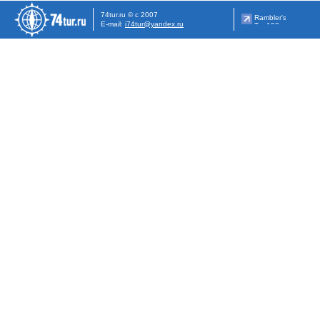
74tur.ru © с 2007
E-mail:
i74tur@yandex.ru