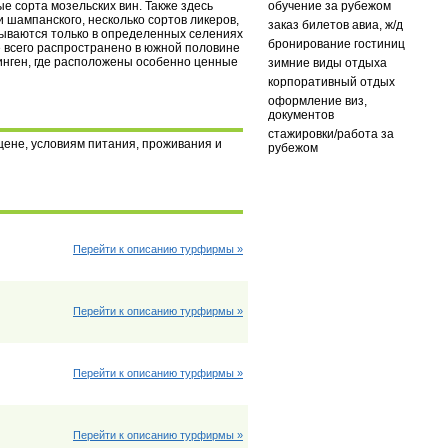
 сорта мозельских вин. Также здесь
обучение за рубежом
 шампанского, несколько сортов ликеров,
заказ билетов авиа, ж/д
лываются только в определенных селениях
бронирование гостиниц
е всего распространено в южной половине
зинген, где расположены особенно ценные
зимние виды отдыха
корпоративный отдых
оформление виз,
документов
стажировки/работа за
 цене, условиям питания, проживания и
рубежом
Перейти к описанию турфирмы »
Перейти к описанию турфирмы »
Перейти к описанию турфирмы »
Перейти к описанию турфирмы »