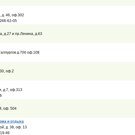
, д. 46, оф.302
 266-62-05
а, д.27 и пр.Ленина, д.63
таллургов д.70б оф.108
 30, оф.2
, д.7, оф.313
6
84, оф. 504
изма и отдыха
й, д. 38, оф. 13
-19-46