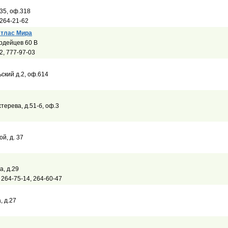
 35, оф.318
 264-21-62
Атлас Мира
ардейцев 60 В
2, 777-97-03
ьский д.2, оф.614
хтерева, д.51-б, оф.3
ой, д. 37
а, д.29
, 264-75-14, 264-60-47
, д.27