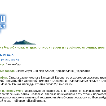
из Челябинска: отдых, список туров и турфирм, столица, дос
я, отдых
е купить тур? »
ица:
Люксембург.
ые города:
Люксембург, Эш-сюр-Альзет, Дифферданж, Дюделанж.
афия:
Страна расположена в Западной Европе, со всех сторон окружена кру
ией, Германией и Францией. Вместе с Бельгией и Нидерландами входит в Бен
 Мозель. Общая площадь страны около 2,6 тыс. кв. км.
х в Люксембурге:
Люксембург основан в 963 г., в то время он был известен ка
ало 'маленький замок'. Человека, впервые приехавшего в эту страну, пораж
ющихся на столь маленькой территории. Автобусные экскурсии по Люксембур
ой крохотной европейской страны.