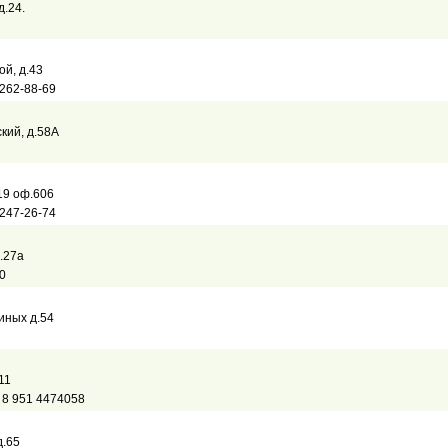
д.24.
ой, д.43
 262-88-69
ский, д.58А
.19 оф.606
 247-26-74
д.27а
0
риных д.54
11
, 8 951 4474058
д.65