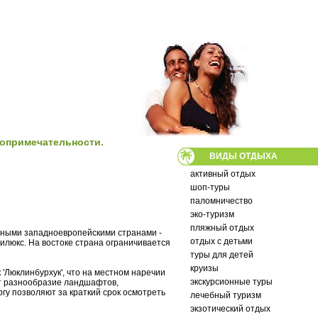
топримечательности.
ВИДЫ ОТДЫХА
активный отдых
шоп-туры
паломничество
эко-туризм
пляжный отдых
пными западноевропейскими странами -
отдых с детьми
илюкс. На востоке страна ограничивается
туры для детей
круизы
к 'Люклинбурхук', что на местном наречии
экскурсионные туры
ает разнообразие ландшафтов,
гу позволяют за краткий срок осмотреть
лечебный туризм
экзотический отдых