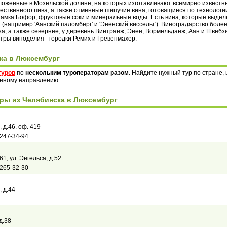
оженные в Мозельской долине, на которых изготавливают всемирно известные
ественного пива, а также отменные шипучие вина, готовящиеся по технологии
амка Бофор, фруктовые соки и минеральные воды. Есть вина, которые выде
(например 'Аанский паломберг' и 'Эненский виссельт'). Виноградарство боле
ха, а также севернее, у деревень Винтранж, Энен, Вормельданж, Аан и Швеб
ры виноделия - городки Ремих и Гревенмахер.
ка в Люксембург
туров
по
нескольким туроператорам разом
. Найдите нужный тур по стране,
анному направлению.
ры из Челябинска в Люксембург
, д.46. оф. 419
 247-34-94
61, ул. Энгельса, д.52
 265-32-30
, д.44
д.38