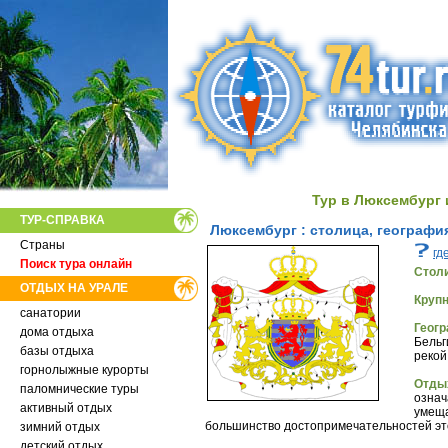
Тур в Люксембург 
ТУР-СПРАВКА
Люксембург : столица, географи
Страны
гд
Поиск тура онлайн
Стол
ОТДЫХ НА УРАЛЕ
Крупн
санатории
Геогр
дома отдыха
Бельг
базы отдыха
рекой
горнолыжные курорты
Отды
паломнические туры
означ
активный отдых
умеща
большинство достопримечательностей эт
зимний отдых
детский отдых