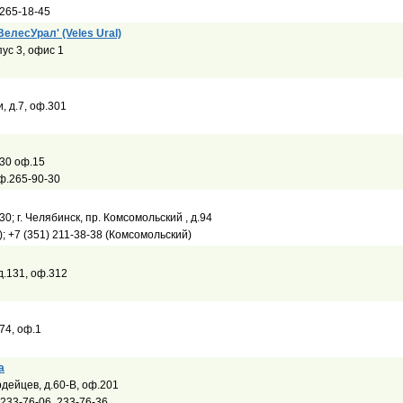
 265-18-45
елесУрал' (Veles Ural)
пус 3, офис 1
, д.7, оф.301
.30 оф.15
 ф.265-90-30
.30; г. Челябинск, пр. Комсомольский , д.94
); +7 (351) 211-38-38 (Комсомольский)
 д.131, оф.312
.74, оф.1
а
дейцев, д.60-В, оф.201
 233-76-06, 233-76-36