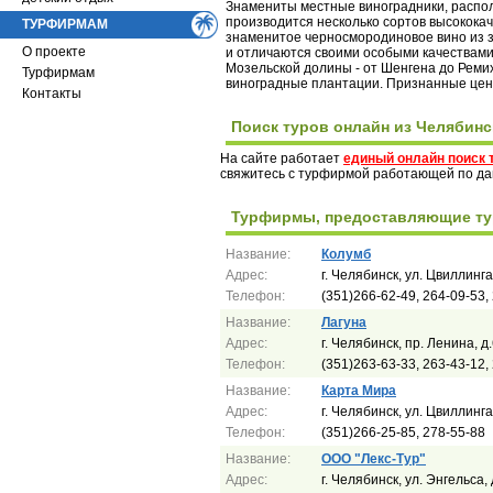
Знамениты местные виноградники, распол
производится несколько сортов высококач
ТУРФИРМАМ
знаменитое черносмородиновое вино из з
О проекте
и отличаются своими особыми качествами 
Мозельской долины - от Шенгена до Реми
Турфирмам
виноградные плантации. Признанные цент
Контакты
Поиск туров онлайн из Челябинс
На сайте работает
единый онлайн поиск 
свяжитесь с турфирмой работающей по д
Турфирмы, предоставляющие ту
Название:
Колумб
Адрес:
г. Челябинск, ул. Цвиллинга
Телефон:
(351)266-62-49, 264-09-53,
Название:
Лагуна
Адрес:
г. Челябинск, пр. Ленина, д.
Телефон:
(351)263-63-33, 263-43-12,
Название:
Карта Мира
Адрес:
г. Челябинск, ул. Цвиллинга
Телефон:
(351)266-25-85, 278-55-88
Название:
ООО "Лекс-Тур"
Адрес:
г. Челябинск, ул. Энгельса, 