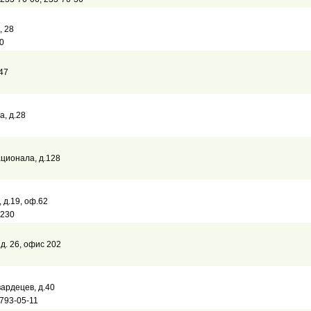
, 28
0
.47
а, д.28
национала, д.128
 д.19, оф.62
6230
 д. 26, офис 202
вардецев, д.40
 793-05-11