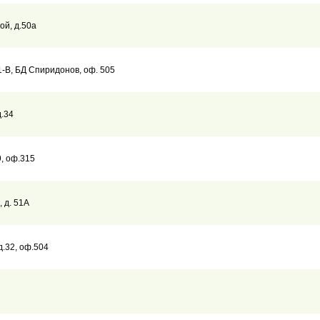
ой, д.50а
21-В, БД Спиридонов, оф. 505
д.34
9, оф.315
, д. 51А
д.32, оф.504